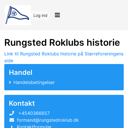
Log ind
Rungsted Roklubs historie
Link til Rungsted Roklubs historie på Størreforeningens
side
Handel
Handelsbetingelser
Kontakt
+4540366657
formand@rungstedroklub.dk
Kontaktformular