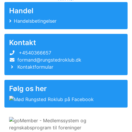
Handel
Handelsbetingelser
Kontakt
+4540366657
formand@rungstedroklub.dk
Kontaktformular
Følg os her