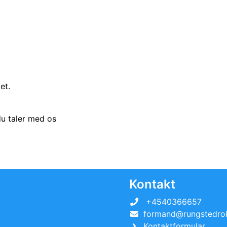
et.
du taler med os
Kontakt
+4540366657
formand@rungstedrok
Kontaktformular