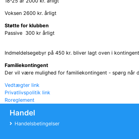
18-25 år 2000 kr. årligt
Voksen 2600 kr. årligt
Støtte for klubben
Passive 300 kr årligt
Indmeldelsegebyr på 450 kr. bliver lagt oven i kontingent
Familiekontingent
Der vil være mulighed for familiekontingent - spørg når 
Vedtægter link
Privatlivspolitik link
Roreglement
Handel
Handelsbetingelser